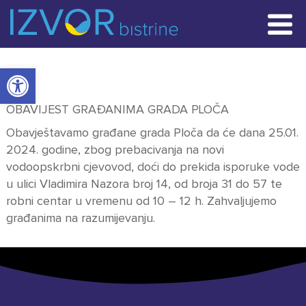
POČETNA STRANICA
Open toolbar
VIJESTI
OBAVIJEST GRAĐANIMA GRADA PLOČA
RADOVI
Obavještavamo građane grada Ploča da će dana 25.01.
2024. godine, zbog prebacivanja na novi
KONTAKT
vodoopskrbni cjevovod, doći do prekida isporuke vode
u ulici Vladimira Nazora broj 14, od broja 31 do 57 te
robni centar u vremenu od 10 – 12 h. Zahvaljujemo
građanima na razumijevanju.