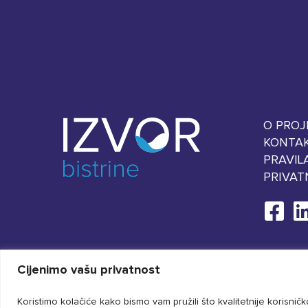
O PROJ
KONTA
PRAVIL
PRIVAT
Cijenimo vašu privatnost
Koristimo kolačiće kako bismo vam pružili što kvalitetnije korisni