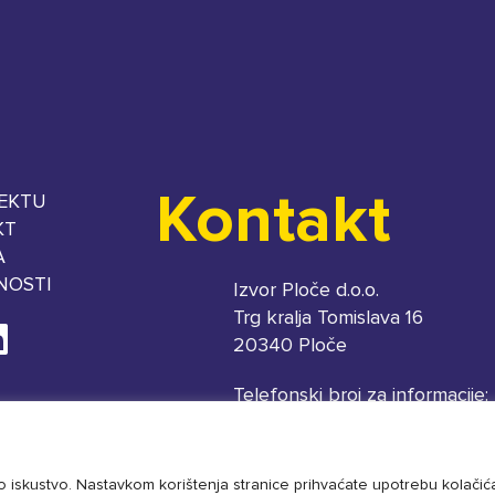
Kontakt
EKTU
KT
A
NOSTI
Izvor Ploče d.o.o.
Trg kralja Tomislava 16
20340 Ploče
Telefonski broj za informacije:
020 679 426
čko iskustvo. Nastavkom korištenja stranice prihvaćate upotrebu kolačić
E-adresa za upite i informacije: