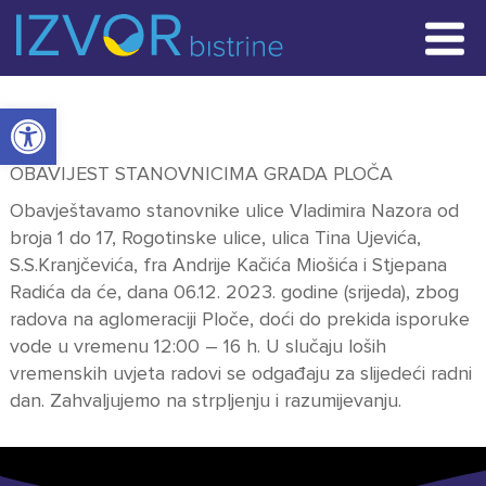
POČETNA STRANICA
Open toolbar
VIJESTI
OBAVIJEST STANOVNICIMA GRADA PLOČA
RADOVI
Obavještavamo stanovnike ulice Vladimira Nazora od
broja 1 do 17, Rogotinske ulice, ulica Tina Ujevića,
KONTAKT
S.S.Kranjčevića, fra Andrije Kačića Miošića i Stjepana
Radića da će, dana 06.12. 2023. godine (srijeda), zbog
radova na aglomeraciji Ploče, doći do prekida isporuke
vode u vremenu 12:00 – 16 h. U slučaju loših
vremenskih uvjeta radovi se odgađaju za slijedeći radni
dan. Zahvaljujemo na strpljenju i razumijevanju.