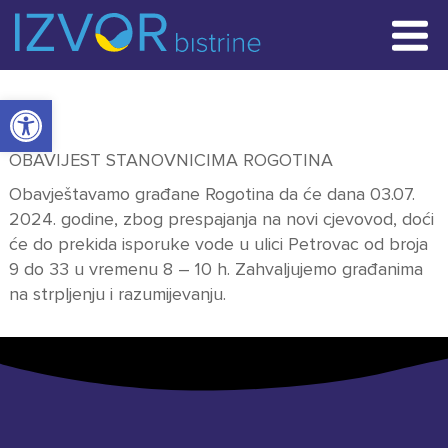
POČETNA STRANICA
Open toolbar
VIJESTI
OBAVIJEST STANOVNICIMA ROGOTINA
RADOVI
Obavještavamo građane Rogotina da će dana 03.07.
2024. godine, zbog prespajanja na novi cjevovod, doći
KONTAKT
će do prekida isporuke vode u ulici Petrovac od broja
9 do 33 u vremenu 8 – 10 h. Zahvaljujemo građanima
na strpljenju i razumijevanju.