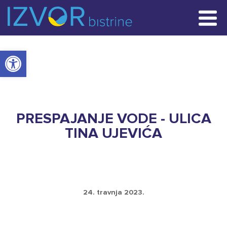
POČETNA STRANICA
Open toolbar
VIJESTI
RADOVI
KONTAKT
PRESPAJANJE VODE - ULICA
TINA UJEVIĆA
24. travnja 2023.