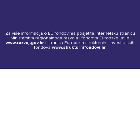
Za više informacija o EU fondovima posjetite internetsku stranicu
Ministarstva regionalnoga razvoja i fondova Europske unije
www.razvoj.gov.hr
i stranicu Europskih strukturnih i investicijskih
fondova
www.strukturnifondovi.hr